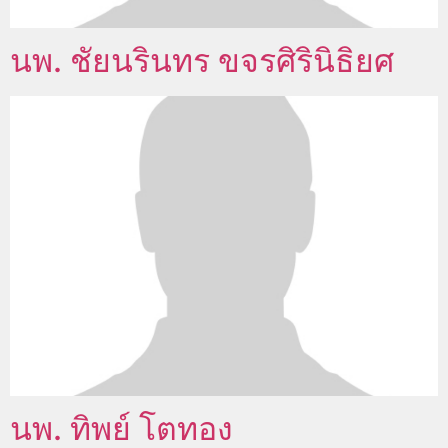
นพ. ชัยนรินทร ขจรศิรินิธิยศ
นพ. ทิพย์ โตทอง