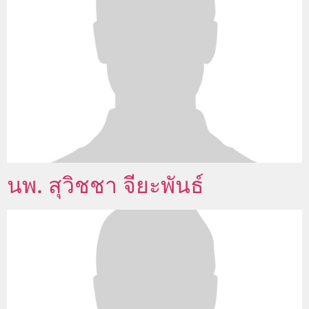
นพ. สุวิชชา จียะพันธ์