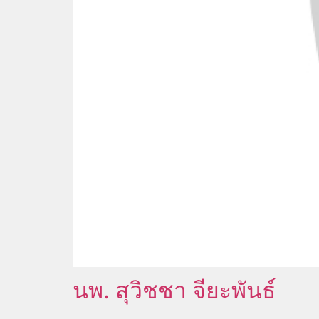
นพ. สุวิชชา จียะพันธ์