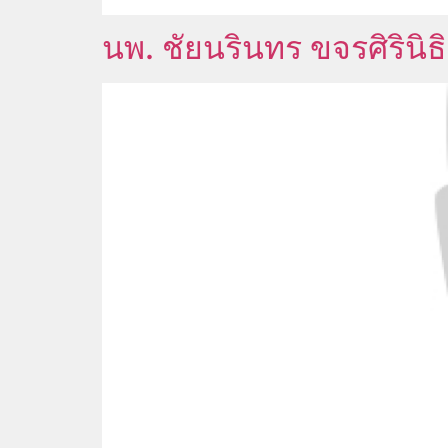
นพ. ชัยนรินทร ขจรศิรินิธ