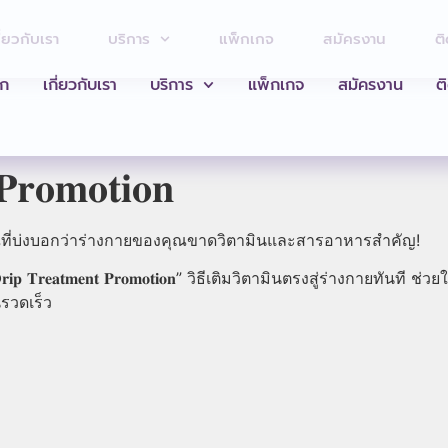
ี่ยวกับเรา
บริการ
แพ็กเกจ
สมัครงาน
ติ
รก
เกี่ยวกับเรา
บริการ
แพ็กเกจ
สมัครงาน
ต
𝐏𝐫𝐨𝐦𝐨𝐭𝐢𝐨𝐧
ญาณที่บ่งบอกว่าร่างกายของคุณขาดวิตามินและสารอาหารสำคัญ!
 𝐓𝐫𝐞𝐚𝐭𝐦𝐞𝐧𝐭 𝐏𝐫𝐨𝐦𝐨𝐭𝐢𝐨𝐧” วิธีเติมวิตามินตรงสู่ร่างกายทั
รวดเร็ว