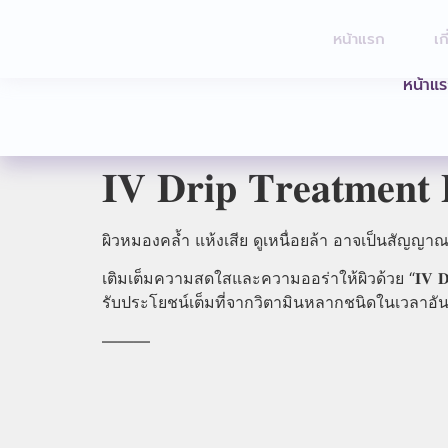
หน้าแรก
เก
หน้าแ
𝐈𝐕 𝐃𝐫𝐢𝐩 𝐓𝐫𝐞𝐚𝐭𝐦𝐞𝐧𝐭 
ผิวหมองคล้ำ แห้งเสีย ดูเหนื่อยล้า อาจเป็นสัญ
เติมเต็มความสดใสและความออร่าให้ผิวด้วย “𝐈𝐕 𝐃𝐫𝐢𝐩
รับประโยชน์เต็มที่จากวิตามินหลากชนิดในเวลาอัน
———