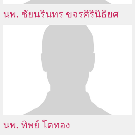
นพ. ชัยนรินทร ขจรศิรินิธิยศ
นพ. ทิพย์ โตทอง