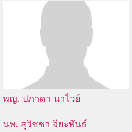
พญ. ปภาดา นาไวย์
นพ. สุวิชชา จียะพันธ์